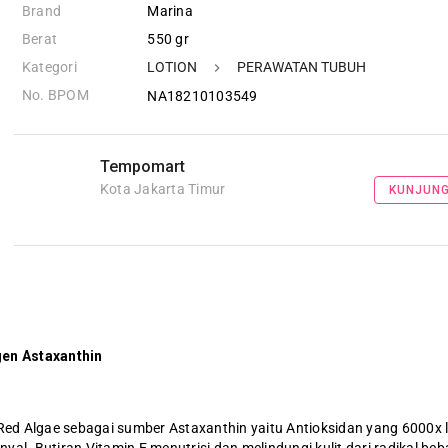
Brand
Marina
Berat
550 gr
Kategori
LOTION
PERAWATAN TUBUH
No. BPOM
NA18210103549
Tempomart
Kota Jakarta Timur
KUNJUNG
gen Astaxanthin
Red Algae sebagai sumber Astaxanthin yaitu Antioksidan yang 6000x 