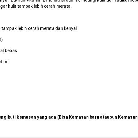
enyal. Butiran Vitamin E menutrisi dan melindungi kulit dari radikal beba
gar kulit tampak lebih cerah merata.
t tampak lebih cerah merata dan kenyal
B)
kal bebas
ction
engikuti kemasan yang ada (Bisa Kemasan baru ataupun Kemasan