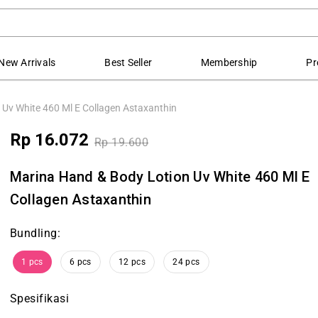
New Arrivals
Best Seller
Membership
Pr
Uv White 460 Ml E Collagen Astaxanthin
Rp 16.072
Rp 19.600
Marina Hand & Body Lotion Uv White 460 Ml E
Collagen Astaxanthin
Bundling:
1 pcs
6 pcs
12 pcs
24 pcs
Spesifikasi