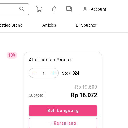
Account
estige Brand
Articles
E - Voucher
18%
Atur Jumlah Produk
Stok:
824
Rp 19.600
Rp 16.072
Subtotal
Beli Langsung
+ Keranjang