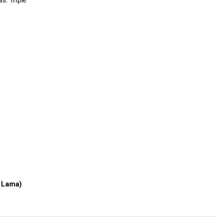
s. Triple
 Lama)