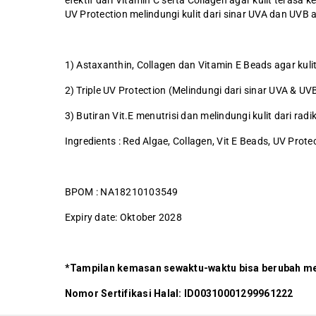
efektif dari Vitamin C serta Collagen agar kulit terasa k
UV Protection melindungi kulit dari sinar UVA dan UVB a
1) Astaxanthin, Collagen dan Vitamin E Beads agar kuli
2) Triple UV Protection (Melindungi dari sinar UVA & UV
3) Butiran Vit.E menutrisi dan melindungi kulit dari radi
Ingredients : Red Algae, Collagen, Vit E Beads, UV Prote
BPOM : NA18210103549
Expiry date: Oktober 2028
*Tampilan kemasan sewaktu-waktu bisa berubah m
Nomor Sertifikasi Halal: ID00310001299961222