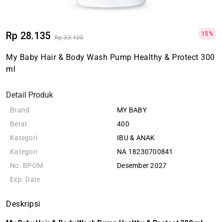
Rp 28.135
15%
Rp 33.100
My Baby Hair & Body Wash Pump Healthy & Protect 300
ml
Detail Produk
Brand
MY BABY
Berat
400
Kategori
IBU & ANAK
Kategori
NA 18230700841
No. BPOM
Desember 2027
Exp. Date
Deskripsi