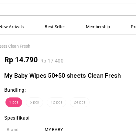
New Arrivals
Best Seller
Membership
Pr
ets Clean Fresh
Rp 14.790
Rp 17.400
My Baby Wipes 50+50 sheets Clean Fresh
Bundling:
1 pcs
6 pcs
12 pcs
24 pcs
Spesifikasi
Brand
MY BABY