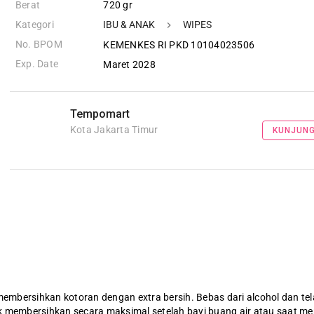
Berat
720 gr
Kategori
IBU & ANAK
WIPES
No. BPOM
KEMENKES RI PKD 10104023506
Exp. Date
Maret 2028
Tempomart
Kota Jakarta Timur
KUNJUNG
embersihkan kotoran dengan extra bersih. Bebas dari alcohol dan tela
uk membersihkan secara maksimal setelah bayi buang air atau saat m