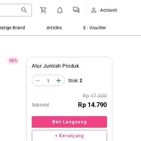
Account
estige Brand
Articles
E - Voucher
15%
Atur Jumlah Produk
Stok:
2
Rp 17.400
Rp 14.790
Subtotal
Beli Langsung
+ Keranjang