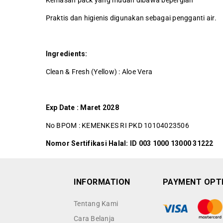
Kemasan pack yang mudah dibawa bepergian
Praktis dan higienis digunakan sebagai pengganti air.
Ingredients:
Clean & Fresh (Yellow) : Aloe Vera
Exp Date : Maret 2028
No BPOM : KEMENKES RI PKD 10104023506
Nomor Sertifikasi Halal: ID 003 1000 13000 31222
INFORMATION
PAYMENT OPT
Tentang Kami
Cara Belanja