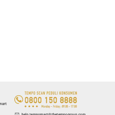
mart
help.tempomart@thetempogroup.com