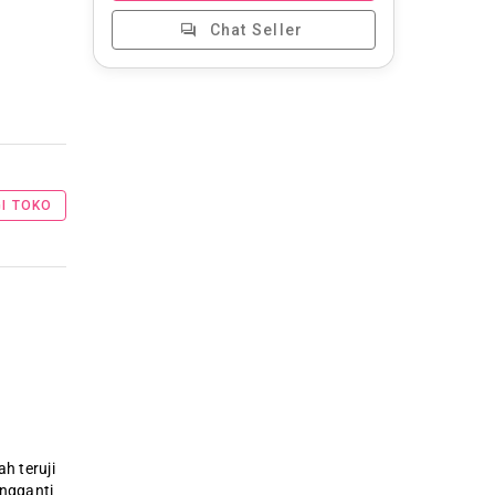
Chat Seller
I TOKO
h teruji
engganti