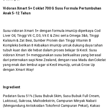
Vidoran Xmart 5+ Coklat 700 G Susu Formula Pertumbuhan
Anak 5-12 Tahun
Susu vidoran Xmart 5+ dengan formula imunUp diperkaya Cod
Liver Oil, Tinggi Vit C, D3, Vit E & Zinc serta Omega 3&6, Tinggi
Kalsium & Zat Besi, Sumber Protein dan Tinggi Vitamin B
Kompleks berikan 8 Kebaikan imunUp untuk dukung daya tahan
tubuh kuat dan ide hebat dalam proses belajar Si Kecil. Susu
vidoran Xmart 5+ menggunakan susu berkualitas yang berasal
dari peternakan sapi New Zealand, dengan rasa Madu danCokelat
yang enak dan lembut agar si Kecil imunUp, untuk Grow Up
dengan Xmart Way!
Ingredient
Padatan Susu 51% (Susu Bubuk Skim, Susu Bubuk Full Cream,
Laktosa), Sukrosa, Maltodekstrin, Campuran Minyak Nabati
(Mengandung Antioksidan Tokoferol Campuran Pekat), Kakao