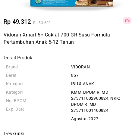
Rp 49.312
8%
Rp 53.600
Vidoran Xmart 5+ Coklat 700 GR Susu Formula
Pertumbuhan Anak 5-12 Tahun
Detail Produk
Brand
VIDORAN
Berat
857
Kategori
IBU & ANAK
Kategori
KMM: BPOM RI MD
273711002900824, NKK:
No. BPOM
BPOM RI MD
Exp. Date
273711001400824
Agustus 2027
Deskripsi